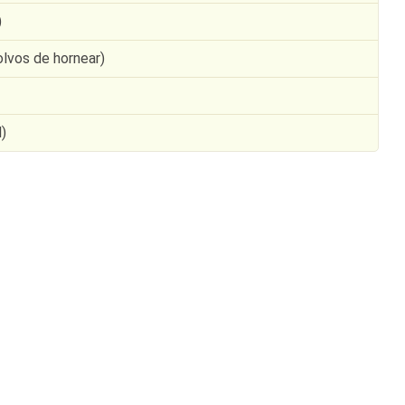
)
olvos de hornear)
)