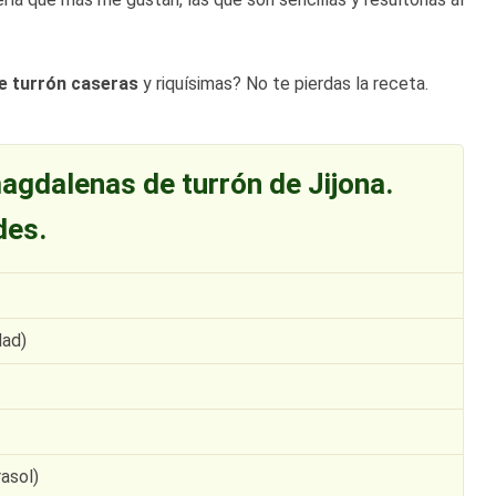
e turrón caseras
y riquísimas? No te pierdas la receta.
agdalenas de turrón de Jijona.
des.
dad)
rasol)