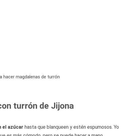
ra hacer magdalenas de turrón
n turrón de Jijona
n el azúcar
hasta que blanqueen y estén espumosos. Yo
orque es más cómodo, pero se puede hacer a mano.