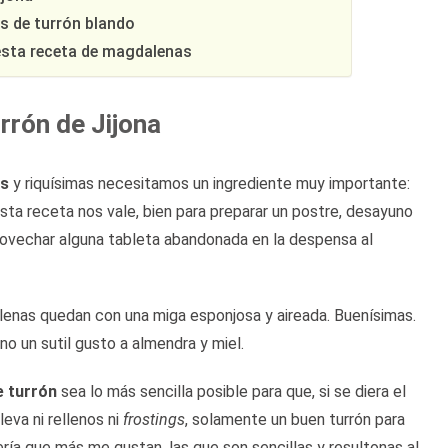
s de turrón blando
esta receta de magdalenas
rrón de Jijona
as
y riquísimas necesitamos un ingrediente muy importante:
Esta receta nos vale, bien para preparar un postre, desayuno
provechar alguna tableta abandonada en la despensa al
lenas quedan con una miga esponjosa y aireada. Buenísimas.
no un sutil gusto a almendra y miel.
e turrón
sea lo más sencilla posible para que, si se diera el
leva ni rellenos ni
frostings
, solamente un buen turrón para
ría que más me gustan, las que son sencillas y resultonas al