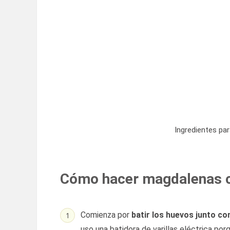
Ingredientes pa
Cómo hacer magdalenas co
Comienza por
batir los huevos junto co
uso una batidora de varillas eléctrica p