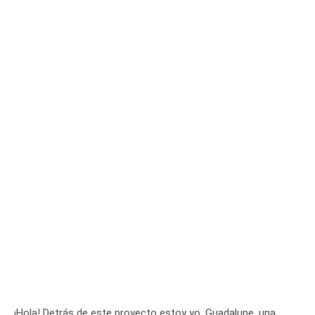
¡Hola! Detrás de este proyecto estoy yo, Guadalupe, una