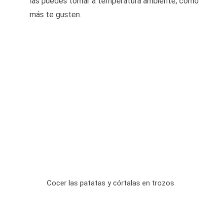
las puedes tomar a temperatura ambiente; como
más te gusten.
Cocer las patatas y córtalas en trozos