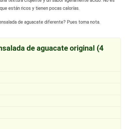
na textura crujiente y un sabor ligeramente ácido. No es
 que están ricos y tienen pocas calorías.
 ensalada de aguacate diferente? Pues toma nota.
nsalada de aguacate original (4