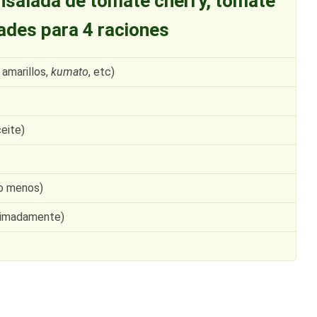
nsalada de tomate cherry, tomate
ades para 4 raciones
 amarillos,
kumato
, etc)
eite)
 o menos)
oximadamente)