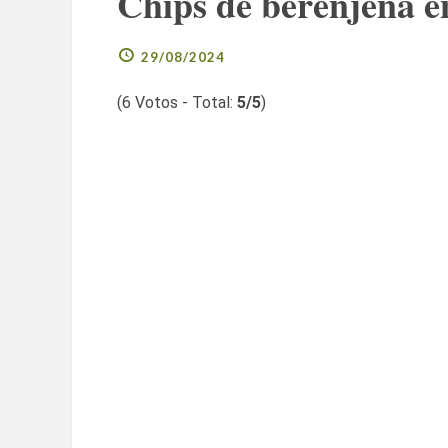
Chips de berenjena e
29/08/2024
(
6
Votos - Total:
5
/5
)