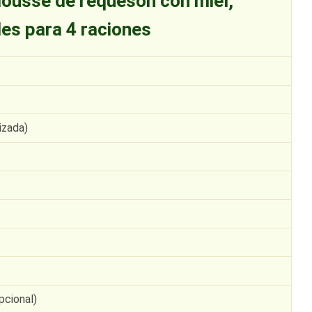
mousse de requesón con miel,
des para 4 raciones
izada)
pcional)