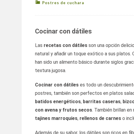
Postres de cuchara
Cocinar con dátiles
Las
recetas con dátiles
son una opción delici
natural y añadir un toque exótico a sus platos. O
han sido un alimento básico durante siglos grac
textura jugosa.
Cocinar con dátiles
es todo un descubrimiento
postres, también son perfectos en platos sala
batidos energéticos
,
barritas caseras
,
bizc
con avena y frutos secos
. También brillan e
tajines marroquíes
,
rellenos de carnes
o inc
Además de su sabor, los dátiles son ricos en fib