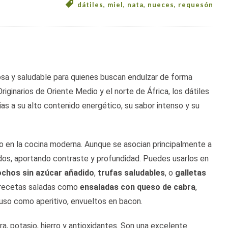
dátiles
,
miel
,
nata
,
nueces
,
requesón
osa y saludable para quienes buscan endulzar de forma
riginarios de Oriente Medio y el norte de África, los dátiles
ias a su alto contenido energético, su sabor intenso y su
 en la cocina moderna. Aunque se asocian principalmente a
dos, aportando contraste y profundidad. Puedes usarlos en
ochos sin azúcar añadido
,
trufas saludables
, o
galletas
n recetas saladas como
ensaladas con queso de cabra
,
luso como aperitivo, envueltos en bacon.
ra, potasio, hierro y antioxidantes. Son una excelente