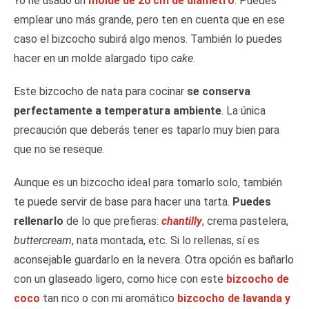
Yo he usado un
molde de 20 cm de diámetro
. Puedes
emplear uno más grande, pero ten en cuenta que en ese
caso el bizcocho subirá algo menos. También lo puedes
hacer en un molde alargado tipo
cake
.
Este bizcocho de nata para cocinar
se conserva
perfectamente a temperatura ambiente
. La única
precaución que deberás tener es taparlo muy bien para
que no se reseque.
Aunque es un bizcocho ideal para tomarlo solo, también
te puede servir de base para hacer una tarta.
Puedes
rellenarlo
de lo que prefieras:
chantilly
, crema pastelera,
buttercream
, nata montada, etc. Si lo rellenas, sí es
aconsejable guardarlo en la nevera. Otra opción es bañarlo
con un glaseado ligero, como hice con este
bizcocho de
coco
tan rico o con mi aromático
bizcocho de lavanda y