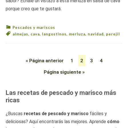
sabor? Échale un vistazo a esta merluza en salsa de cava
porque creo que te gustará.
Pescados y mariscos
almejas
,
cava
,
langostinos
,
merluza
,
navidad
,
perejil
« Página anterior
1
2
3
4
Página siguiente »
Las recetas de pescado y marisco más
ricas
¿Buscas
recetas de pescado y marisco
fáciles y
deliciosas? Aquí encontrarás las mejores. Aprende
cómo